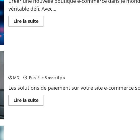
Créer une nouvelle boutique e-commerce dans le mond
véritable défi. Avec...
En
Lire la suite
savoir
plus
sur
Comment
générer
facilement
ses
premières
ventes
sur
Quel type de solution de paiement choisir pour son site e-comm
une
boutique
e-
MD
Publié le 8 mois il y a
commerce
?
Les solutions de paiement sur votre site e-commerce sont
En
Lire la suite
savoir
plus
sur
Quel
type
de
solution
de
paiement