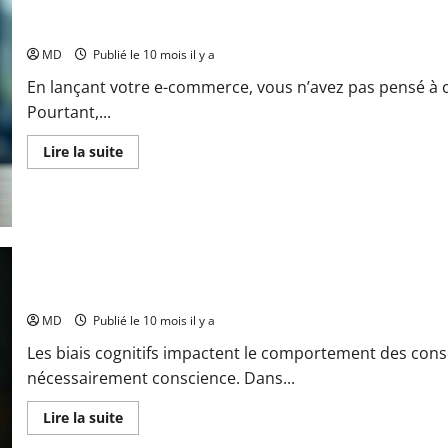
choisir
Quelle assurance RC pro choisir pour une activité e-commerce ?
pour
son
site
MD
Publié le 10 mois il y a
e-
commerce
En lançant votre e-commerce, vous n’avez pas pensé à c
?
Pourtant,...
En
Lire la suite
savoir
plus
sur
Quelle
assurance
RC
pro
choisir
pour
une
Comprendre les biais cognitifs en e-commerce pour mieux vend
activité
e-
MD
Publié le 10 mois il y a
commerce
?
Les biais cognitifs impactent le comportement des cons
nécessairement conscience. Dans...
En
Lire la suite
savoir
plus