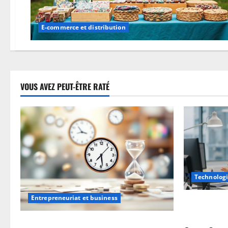
E-commerce et distribution
VOUS AVEZ PEUT-ÊTRE RATÉ
Technologi
Entrepreneuriat et business
Scripts télé
modèles et 
Auto-entrepreneur : comment bien gérer