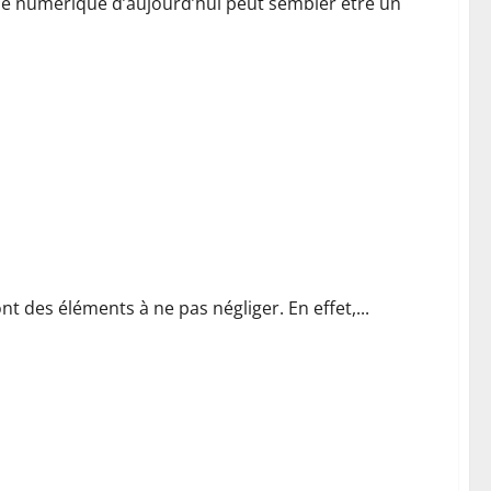
e numérique d’aujourd’hui peut sembler être un
erce ?
 des éléments à ne pas négliger. En effet,...