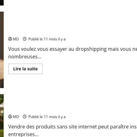
sur
Comprendre
les
biais
cognitifs
en
e-
Dropshipping sur Amazon : le guide complet pour bien démarrer
commerce
pour
MD
Publié le 11 mois il y a
mieux
vendre
Vous voulez vous essayer au dropshipping mais vous ne 
nombreuses...
En
Lire la suite
savoir
plus
sur
Dropshipping
sur
Amazon
:
le
guide
Peut-on vraiment vendre quelque chose sans site internet ?
complet
pour
MD
Publié le 11 mois il y a
bien
démarrer
Vendre des produits sans site internet peut paraître i
entreprises...