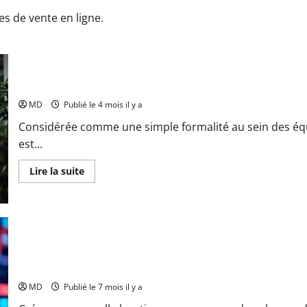
es de vente en ligne.
Daily Scrum : comment optimiser ses réunions avec l’équipe ?
MD
Publié le 4 mois il y a
Considérée comme une simple formalité au sein des équ
est...
En
Lire la suite
savoir
plus
sur
Daily
Scrum
:
comment
optimiser
ses
réunions
Comment générer facilement ses premières ventes sur une bo
avec
l’équipe
MD
Publié le 7 mois il y a
?