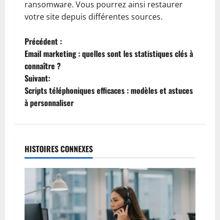
ransomware. Vous pourrez ainsi restaurer
votre site depuis différentes sources.
N
Précédent :
Email marketing : quelles sont les statistiques clés à
a
connaître ?
Suivant:
v
Scripts téléphoniques efficaces : modèles et astuces
i
à personnaliser
g
a
HISTOIRES CONNEXES
t
i
o