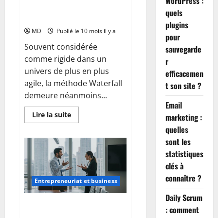
WordPress :
appliquer cette méthode de
quels
gestion de projet
plugins
MD
Publié le 10 mois il y a
pour
Souvent considérée
sauvegarde
comme rigide dans un
r
univers de plus en plus
efficacemen
agile, la méthode Waterfall
t son site ?
demeure néanmoins...
Email
En
Lire la suite
marketing :
savoir
plus
quelles
sur
sont les
Waterfall
:
statistiques
comprendre
et
clés à
appliquer
cette
connaître ?
Entrepreneuriat et business
méthode
de
gestion
Daily Scrum
de
Gestion des conflits au travail :
: comment
projet
tout ce qu’il faut savoir pour