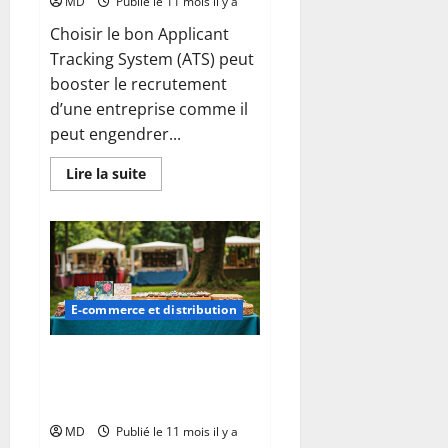
MD
Publié le 11 mois il y a
Choisir le bon Applicant
Tracking System (ATS) peut
booster le recrutement
d’une entreprise comme il
peut engendrer...
En
Lire la suite
savoir
plus
sur
Choisir
un
ATS
(Applicant
Tracking
System)
E-commerce et distribution
sans
se
tromper
:
Peut-on vraiment vendre
les
quelque chose sans site
erreurs
à
internet ?
éviter
MD
Publié le 11 mois il y a