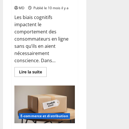
vendre
s’en
sortir
MD
Publié le 10 mois il y a
Les biais cognitifs
impactent le
comportement des
consommateurs en ligne
sans qu’ils en aient
nécessairement
conscience. Dans...
En
Lire la suite
savoir
plus
sur
Comprendre
les
biais
cognitifs
en
e-
commerce
pour
E-commerce et distribution
mieux
vendre