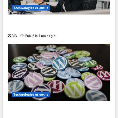
Technologies et outils
Scripts téléphoniques efficaces : modèles et astuces
à personnaliser
MD
Publié le 1 mois il y a
Technologies et outils
WordPress : quels plugins pour sauvegarder
efficacement son site ?