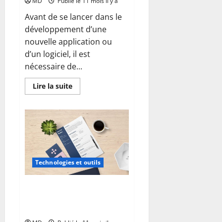
MD
Publié le 11 mois il y a
Avant de se lancer dans le
développement d’une
nouvelle application ou
d’un logiciel, il est
nécessaire de...
En
Lire la suite
savoir
plus
sur
À
quoi
sert
vraiment
un
cahier
des
charges
Technologies et outils
technique
?
Choisir un ATS (Applicant
Tracking System) sans se
tromper : les erreurs à éviter