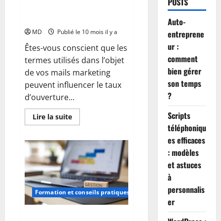
POSTS
booster le taux d’ouverture des
emails marketing
Auto-
MD
Publié le 10 mois il y a
entreprene
ur :
Êtes-vous conscient que les
comment
termes utilisés dans l’objet
bien gérer
de vos mails marketing
son temps
peuvent influencer le taux
?
d’ouverture...
Scripts
En
Lire la suite
savoir
téléphoniqu
plus
sur
es efficaces
Bien
rédiger
: modèles
l’objet
et astuces
pour
booster
à
le
taux
personnalis
d’ouverture
Formation et conseils pratiques
des
er
emails
marketing
Waterfall : comprendre et