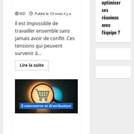
optimiser
bien s’en sortir
ses
MD
Publié le 10 mois il y a
réunions
Il est impossible de
avec
travailler ensemble sans
l’équipe ?
jamais avoir de conflit. Ces
tensions qui peuvent
survenir à...
En
Lire la suite
savoir
plus
sur
Gestion
des
conflits
au
travail
:
E-commerce et distribution
tout
ce
qu’il
faut
Comprendre les biais cognitifs
savoir
en e-commerce pour mieux
pour
bien