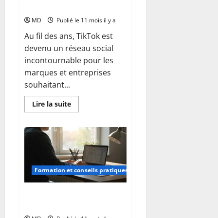
les
à vendre sur la plateforme ?
clés
pour
MD
Publié le 11 mois il y a
optimiser
Au fil des ans, TikTok est
devenu un réseau social
incontournable pour les
marques et entreprises
souhaitant...
En
Lire la suite
savoir
plus
sur
TikTok
Shop
:
comment
réussir
à
Formation et conseils pratiques
vendre
sur
la
plateforme
À quoi sert vraiment un cahier
?
des charges technique ?