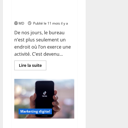
bien-être et santé mentale des
employés, les clés pour
optimiser
MD
Publié le 11 mois il y a
De nos jours, le bureau
n’est plus seulement un
endroit où l’on exerce une
activité. C’est devenu...
En
Lire la suite
savoir
plus
sur
Environnement
de
travail
sain
:
bien-
être
et
Marketing digital
santé
mentale
des
employés,
TikTok Shop : comment réussir