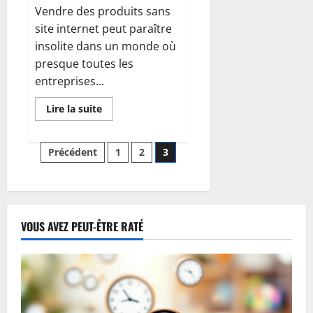
Vendre des produits sans
site internet peut paraître
insolite dans un monde où
presque toutes les
entreprises...
En
Lire la suite
savoir
plus
sur
Pagination
Peut-
Précédent
1
2
3
on
vraiment
des
vendre
quelque
chose
publications
sans
site
VOUS AVEZ PEUT-ÊTRE RATÉ
internet
?