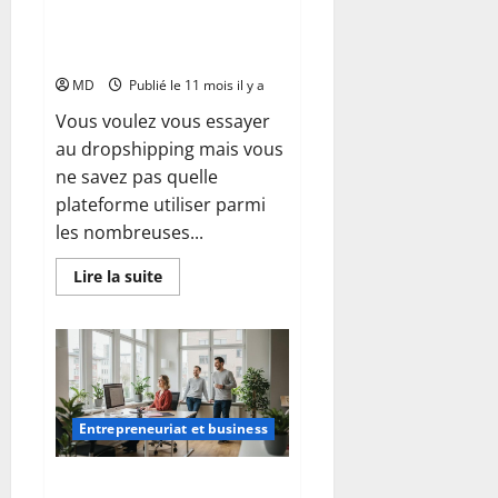
Dropshipping sur Amazon : le
guide complet pour bien
démarrer
MD
Publié le 11 mois il y a
Vous voulez vous essayer
au dropshipping mais vous
ne savez pas quelle
plateforme utiliser parmi
les nombreuses...
En
Lire la suite
savoir
plus
sur
Dropshipping
sur
Amazon
:
le
guide
Entrepreneuriat et business
complet
pour
bien
démarrer
Environnement de travail sain :